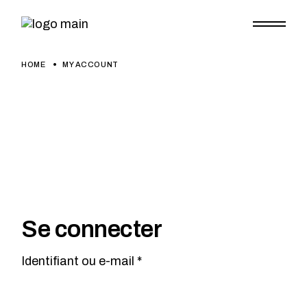
Skip
to
the
content
HOME
MY ACCOUNT
Se connecter
Obligatoire
Identifiant ou e-mail
*